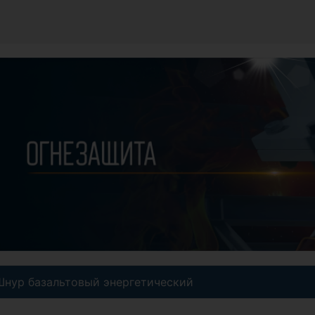
Шнур базальтовый энергетический