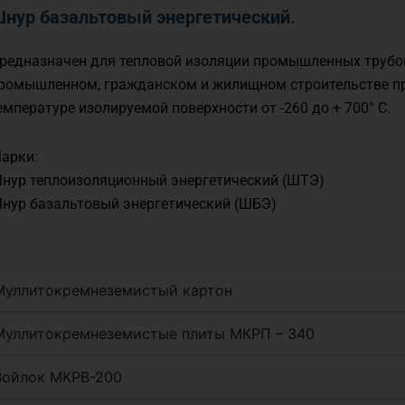
нур базальтовый энергетический.
редназначен для тепловой изоляции промышленных трубо
ромышленном, гражданском и жилищном строительстве п
емпературе изолируемой поверхности от -260 до + 700° С.
арки:
нур теплоизоляционный энергетический (ШТЭ)
нур базальтовый энергетический (ШБЭ)
Муллитокремнеземистый картон
Муллитокремнеземистые плиты МКРП – 340
Войлок МКРВ-200