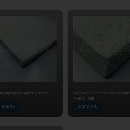
итокремнеземистый картон
Муллитокремнеземистые плит
МКРП – 340
АКАЗАТЬ
ЗАКАЗАТЬ