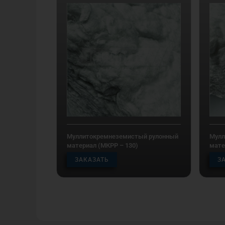
Муллитокремнеземистый рулонный
Мулл
материал (МКРР – 130)
мате
ЗАКАЗАТЬ
З