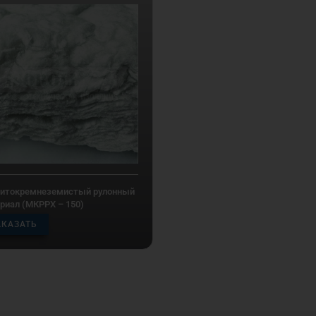
итокремнеземистый рулонный
риал (МКРРХ – 150)
АКАЗАТЬ