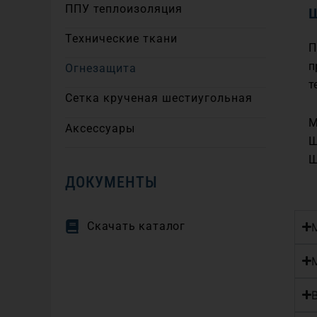
ППУ теплоизоляция
Ш
Технические ткани
П
п
Огнезащита
т
Сетка крученая шестиугольная
М
Аксессуары
Ш
Ш
ДОКУМЕНТЫ
Скачать каталог