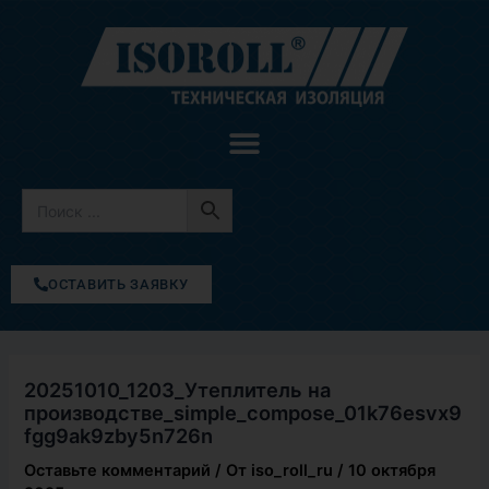
Перейти
к
содержимому
ОСТАВИТЬ ЗАЯВКУ
20251010_1203_Утеплитель на
производстве_simple_compose_01k76esvx9
fgg9ak9zby5n726n
Оставьте комментарий
/ От
iso_roll_ru
/
10 октября