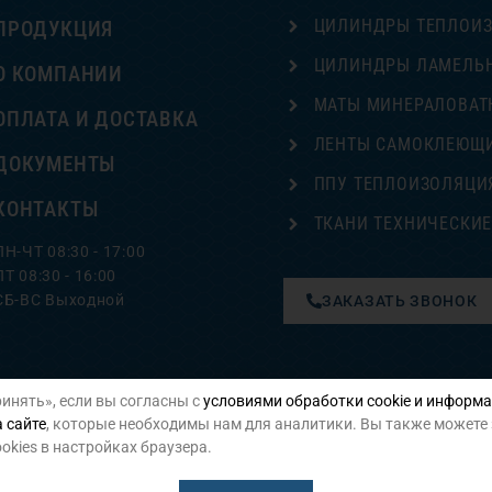
ЦИЛИНДРЫ ТЕПЛОИ
ПРОДУКЦИЯ
ЦИЛИНДРЫ ЛАМЕЛЬ
О КОМПАНИИ
МАТЫ МИНЕРАЛОВАТ
ОПЛАТА И ДОСТАВКА
ЛЕНТЫ САМОКЛЕЮЩ
ДОКУМЕНТЫ
ППУ ТЕПЛОИЗОЛЯЦИ
КОНТАКТЫ
ТКАНИ ТЕХНИЧЕСКИ
ПН-ЧТ 08:30 - 17:00
ПТ 08:30 - 16:00
СБ-ВС Выходной
ЗАКАЗАТЬ ЗВОНОК
инять», если вы согласны с
условиями обработки cookie и информа
Политика конфиденциальности
 сайте
, которые необходимы нам для аналитики. Вы также можете
okies в настройках браузера.
 защищены. Isoroll - техническая изоляция. Разработка и поддержка