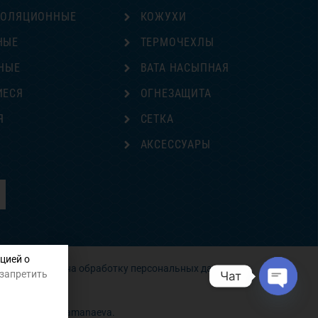
ЗОЛЯЦИОННЫЕ
КОЖУХИ
НЫЕ
ТЕРМОЧЕХЛЫ
НЫЕ
ВАТА НАСЫПНАЯ
ИЕСЯ
ОГНЕЗАЩИТА
Я
СЕТКА
Е
АКСЕССУАРЫ
цией о
Согласие на обработку персональных данных
 запретить
Чат
Open
chaty
 сайта Zilya Shamanaeva.