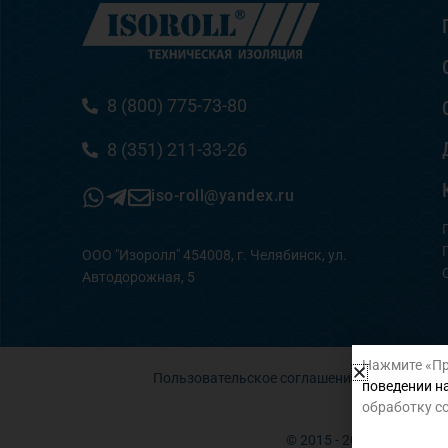
8 (800) 775-73-80
8 (351) 211-33-26
iso-roll@yandex.ru
ООО "Изоролл" 454008, г. Челябинск, ул.
Автодорожная, 5
Нажмите «Пр
Пользовательское соглашение
поведении на
обработку co
© 2015 - 2026 Все права