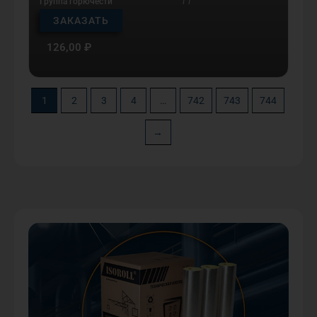
Группа горючести
Г1
ЗАКАЗАТЬ
126,00
₽
1
2
3
4
…
742
743
744
→