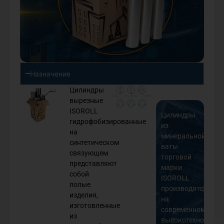
Назначение
Цилиндры
вырезные
ISOROLL
Цилиндры
гидрофобизированные
из
на
минеральной
синтетическом
ваты
связующем
торговой
представляют
марки
собой
ISOROLL
полые
производятся
изделия,
на
изготовленные
современном
из
высокотехнологи