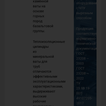
каменной
оборудовании
ваты на
с ЧПУ
основе
вырезным
горных
способом.
пород
базальтовой
Продукция
группы.
соответствует
нормативно-
Теплоизоляционные
технической
цилиндры
документации:
из
ГОСТ
минеральной
23208 —
ваты для
2003
труб
ГОСТ
отличаются
23208 —
эффективными
2022
эксплуатационными
ТУ
характеристиками,
23.99.19-
выдерживают
001-
высокие
49107205-
рабочие
2017