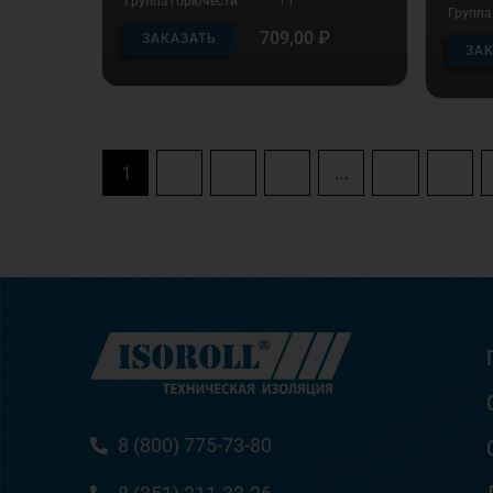
Группа горючести
Г1
Группа
709,00
₽
ЗАКАЗАТЬ
ЗА
1
2
3
4
…
10
11
8 (800) 775-73-80