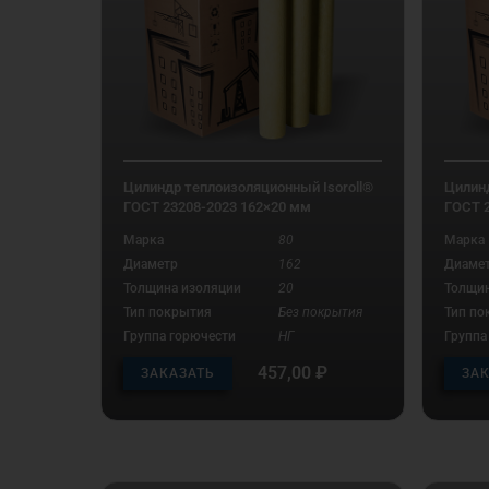
Цилиндр теплоизоляционный Isoroll®
Цилинд
ГОСТ 23208-2023 162×20 мм
ГОСТ 
Марка
80
Марка
Диаметр
162
Диаме
Толщина изоляции
20
Толщин
Тип покрытия
Без покрытия
Тип по
Группа горючести
НГ
Группа
457,00
₽
ЗАКАЗАТЬ
ЗА