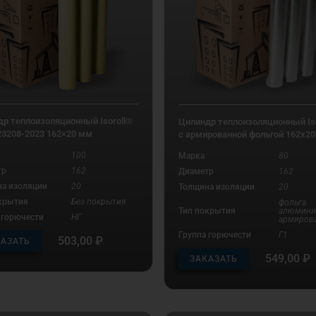
р теплоизоляционный Isoroll®
Цилиндр теплоизоляционный Iso
23208-2023 162×20 мм
с армированной фольгой 162х2
100
Марка
80
тр
162
Диаметр
162
а изоляции
20
Толщина изоляции
20
крытия
Без покрытия
фольга
Тип покрытия
алюмини
 горючести
НГ
армиров
Группа горючести
Г1
503,00
₽
КАЗАТЬ
549,00
₽
ЗАКАЗАТЬ