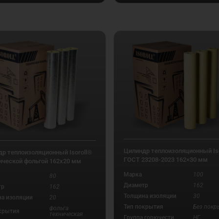
Цилиндр теплоизоляционный Iso
р теплоизоляционный Isoroll®
ГОСТ 23208-2023 162×30 мм
ической фольгой 162х20 мм
Марка
100
80
Диаметр
162
тр
162
Толщина изоляции
30
а изоляции
20
Тип покрытия
Без покр
фольга
крытия
техническая
Группа горючести
НГ