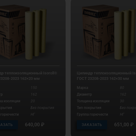
р теплоизоляционный Isoroll®
Цилиндр теплоизоляционный Iso
23208-2023 162×20 мм
ГОСТ 23208-2023 162×30 мм
150
Марка
80
тр
162
Диаметр
162
а изоляции
20
Толщина изоляции
30
крытия
Без покрытия
Тип покрытия
Без покр
 горючести
НГ
Группа горючести
НГ
640,00
₽
651,00
₽
КАЗАТЬ
ЗАКАЗАТЬ