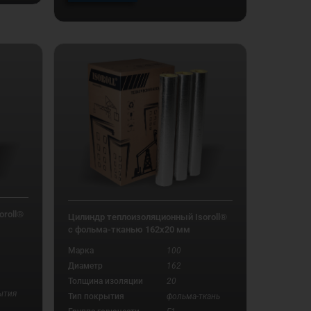
roll®
Цилиндр теплоизоляционный Isoroll®
с фольма-тканью 162х20 мм
Марка
100
Диаметр
162
Толщина изоляции
20
ытия
Тип покрытия
фольма-ткань