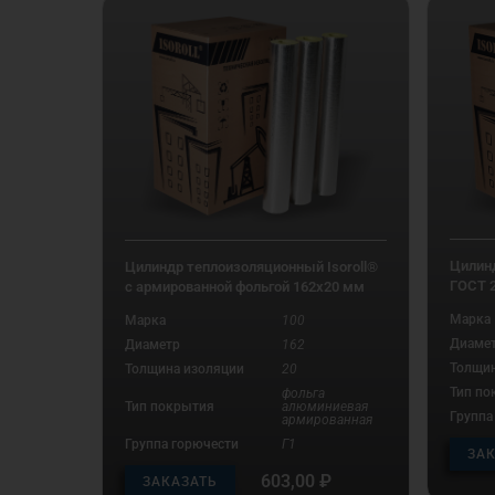
Цилинд
Цилиндр теплоизоляционный Isoroll®
ГОСТ 
с армированной фольгой 162х20 мм
Марка
Марка
100
Диаме
Диаметр
162
Толщин
Толщина изоляции
20
Тип по
фольга
Тип покрытия
алюминиевая
Группа
армированная
Группа горючести
Г1
ЗА
603,00
₽
ЗАКАЗАТЬ