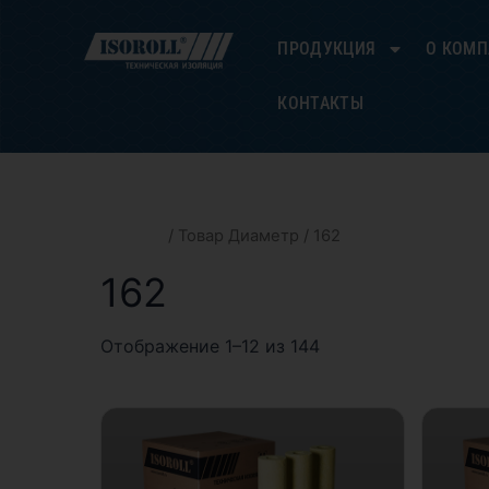
Цены:
Перейти
по
к
возрастанию
ПРОДУКЦИЯ
О КОМ
содержимому
КОНТАКТЫ
Главная
/ Товар Диаметр / 162
162
Отображение 1–12 из 144