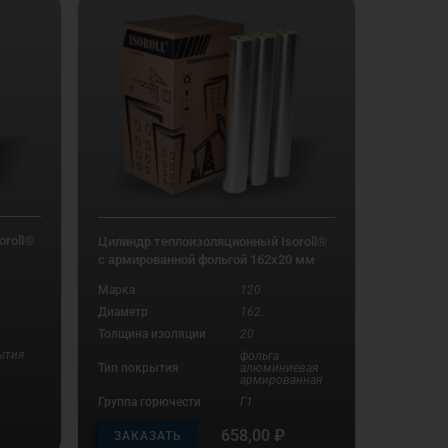
roll®
Цилиндр теплоизоляционный Isoroll®
с армированной фольгой 162х20 мм
Марка
120
Диаметр
162
Толщина изоляции
20
ытия
фольга
Тип покрытия
алюминиевая
армированная
Группа горючести
Г1
658,00
₽
ЗАКАЗАТЬ