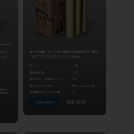
Цилиндр теплоизоляционный Isoroll®
roll®
ГОСТ 23208-2023 162×20 мм
0 мм
Марка
120
Диаметр
162
Толщина изоляции
20
Тип покрытия
Без покрытия
евая
Группа горючести
НГ
анная
549,00
₽
ЗАКАЗАТЬ