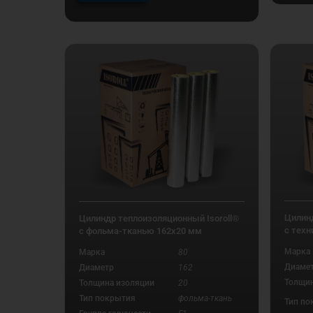
Цилинд
Цилиндр теплоизоляционный Isoroll®
с техн
с фольма-тканью 162х20 мм
Марка
Марка
80
Диаме
Диаметр
162
Толщин
Толщина изоляции
20
Тип покрытия
фольма-ткань
Тип по