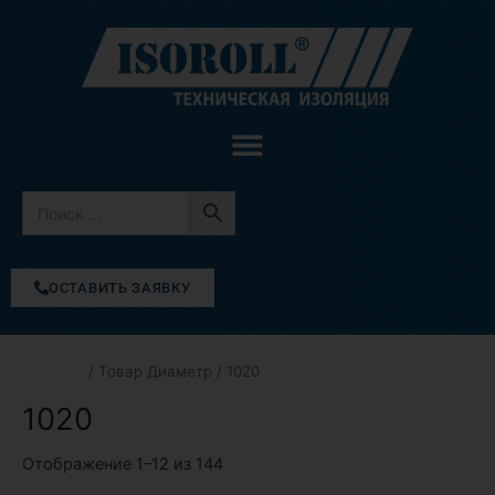
Цены:
Перейти
по
возрастанию
к
содержимому
ОСТАВИТЬ ЗАЯВКУ
Главная
/ Товар Диаметр / 1020
1020
Отображение 1–12 из 144