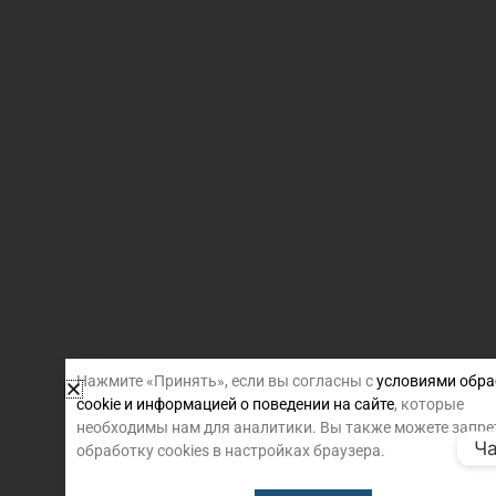
Нажмите «Принять», если вы согласны с
условиями обра
cookie и информацией о поведении на сайте
, которые
необходимы нам для аналитики. Вы также можете запре
Ча
обработку cookies в настройках браузера.