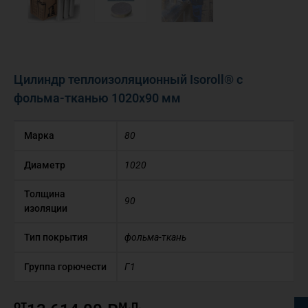
Цилиндр теплоизоляционный Isoroll® с
фольма-тканью 1020х90 мм
Марка
80
Диаметр
1020
Толщина
90
изоляции
Тип покрытия
фольма-ткань
Группа горючести
Г1
от
м.п.