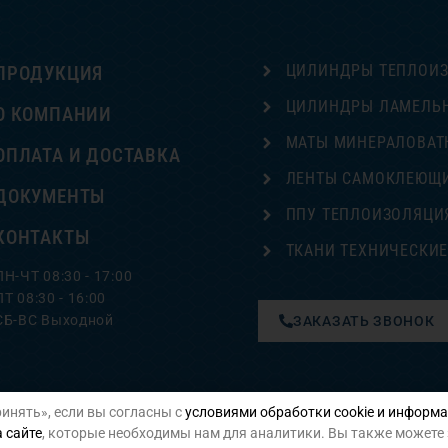
ЦИЛИНДРЫ ТЕПЛОИ
ПРОДУКЦИЯ
ЦИЛИНДРЫ ЛАМЕЛЬ
О КОМПАНИИ
МАТЫ МИНЕРАЛОВАТ
ОПЛАТА И ДОСТАВКА
ЛЕНТЫ САМОКЛЕЮЩ
ДОКУМЕНТЫ
ППУ ТЕПЛОИЗОЛЯЦИ
КОНТАКТЫ
ТКАНИ ТЕХНИЧЕСКИ
ПН-ЧТ 08:30 - 17:00
ПТ 08:30 - 16:00
СБ-ВС Выходной
ЗАКАЗАТЬ ЗВОНОК
инять», если вы согласны с
условиями обработки cookie и информа
Политика конфиденциальности
 сайте
, которые необходимы нам для аналитики. Вы также можете