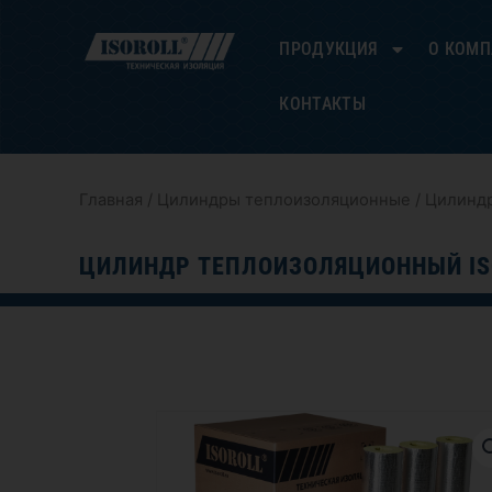
Перейти
к
ПРОДУКЦИЯ
О КОМ
содержимому
КОНТАКТЫ
Главная
/
Цилиндры теплоизоляционные
/ Цилиндр
ЦИЛИНДР ТЕПЛОИЗОЛЯЦИОННЫЙ IS