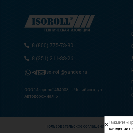
8 (800) 775-73-80
8 (351) 211-33-26
iso-roll@yandex.ru
ООО "Изоролл" 454008, г. Челябинск, ул.
Автодорожная, 5
Нажмите «Пр
Пользовательское соглашение
поведении на