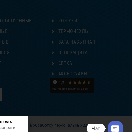
ЗОЛЯЦИОННЫЕ
КОЖУХИ
НЫЕ
ТЕРМОЧЕХЛЫ
НЫЕ
ВАТА НАСЫПНАЯ
ИЕСЯ
ОГНЕЗАЩИТА
Я
СЕТКА
Е
АКСЕССУАРЫ
цией о
Согласие на обработку персональных данных
 запретить
Чат