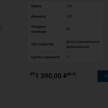
Марка
120
Диаметр
162
Толщина
50
изоляции
фольга алюминиевая
Тип покрытия
армированная
Группа горючести
Г1
от
м.п.
1 390,00
₽
О