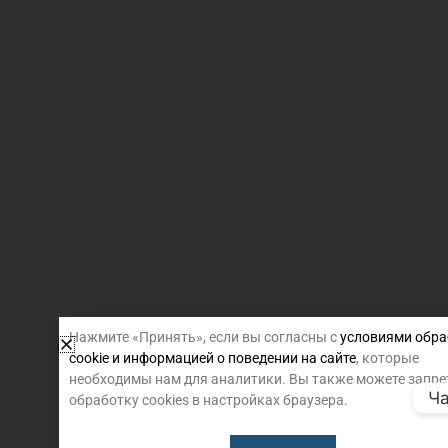
Нажмите «Принять», если вы согласны с
условиями обра
cookie и информацией о поведении на сайте
, которые
необходимы нам для аналитики. Вы также можете запре
Ча
обработку cookies в настройках браузера.