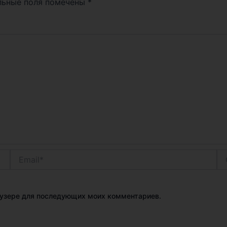
льные поля помечены
*
Email*
Са
раузере для последующих моих комментариев.