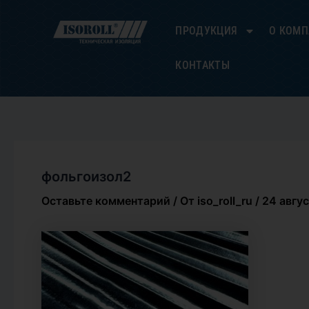
Перейти
к
ПРОДУКЦИЯ
О КОМ
содержимому
КОНТАКТЫ
фольгоизол2
Оставьте комментарий
/ От
iso_roll_ru
/
24 авгу