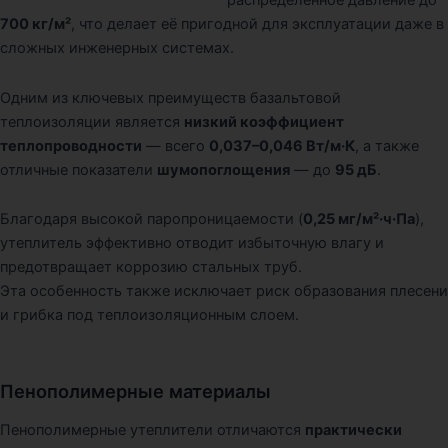
распределённое давление до
700 кг/м²
, что делает её пригодной для эксплуатации даже в
сложных инженерных системах.
Одним из ключевых преимуществ базальтовой
теплоизоляции является
низкий коэффициент
теплопроводности
— всего
0,037–0,046 Вт/м·К
, а также
отличные показатели
шумопоглощения
— до
95 дБ
.
Благодаря высокой паропроницаемости (
0,25 мг/м²·ч·Па
),
утеплитель эффективно отводит избыточную влагу и
предотвращает коррозию стальных труб.
Эта особенность также исключает риск образования плесени
и грибка под теплоизоляционным слоем.
Пенополимерные материалы
Пенополимерные утеплители отличаются
практически