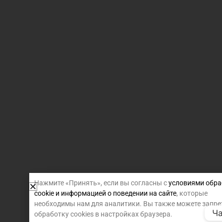
Нажмите «Принять», если вы согласны с
условиями обра
cookie и информацией о поведении на сайте
, которые
необходимы нам для аналитики. Вы также можете запре
Ча
обработку cookies в настройках браузера.