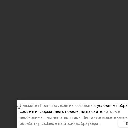
Нажмите «Принять», если вы согласны с
условиями обра
cookie и информацией о поведении на сайте
, которые
необходимы нам для аналитики. Вы также можете запре
Ча
обработку cookies в настройках браузера.