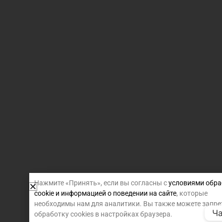
Нажмите «Принять», если вы согласны с
условиями обра
cookie и информацией о поведении на сайте
, которые
необходимы нам для аналитики. Вы также можете запре
Ча
обработку cookies в настройках браузера.