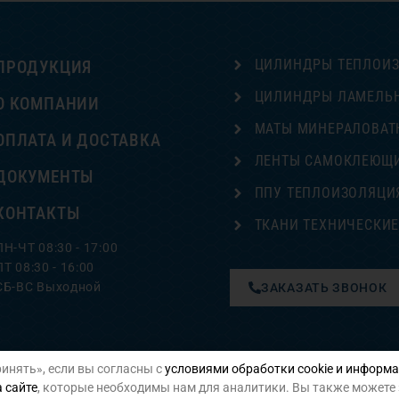
ЦИЛИНДРЫ ТЕПЛОИ
ПРОДУКЦИЯ
ЦИЛИНДРЫ ЛАМЕЛЬ
О КОМПАНИИ
МАТЫ МИНЕРАЛОВАТ
ОПЛАТА И ДОСТАВКА
ЛЕНТЫ САМОКЛЕЮЩ
ДОКУМЕНТЫ
ППУ ТЕПЛОИЗОЛЯЦИ
КОНТАКТЫ
ТКАНИ ТЕХНИЧЕСКИ
ПН-ЧТ 08:30 - 17:00
ПТ 08:30 - 16:00
СБ-ВС Выходной
ЗАКАЗАТЬ ЗВОНОК
инять», если вы согласны с
условиями обработки cookie и информа
Политика конфиденциальности
 сайте
, которые необходимы нам для аналитики. Вы также можете