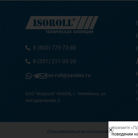
8 (800) 775-73-80
8 (351) 211-33-26
iso-roll@yandex.ru
ООО "Изоролл" 454008, г. Челябинск, ул.
Автодорожная, 5
Нажмите «Пр
Пользовательское соглашение
поведении на