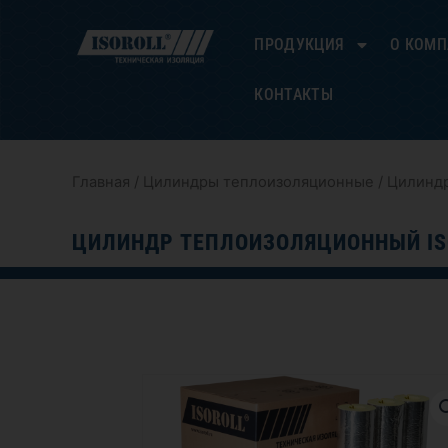
Перейти
к
ПРОДУКЦИЯ
О КОМ
содержимому
КОНТАКТЫ
Главная
/
Цилиндры теплоизоляционные
/ Цилиндр
ЦИЛИНДР ТЕПЛОИЗОЛЯЦИОННЫЙ IS