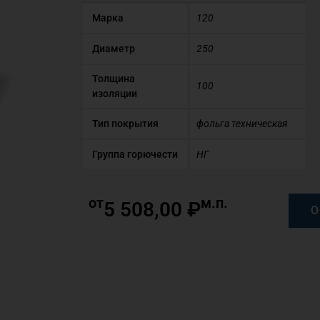
Марка
120
Диаметр
250
Толщина
100
изоляции
Тип покрытия
фольга техническая
Группа горючести
НГ
от
м.п.
5 508,00
₽
О