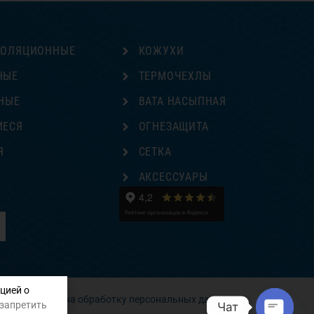
ЗОЛЯЦИОННЫЕ
КОЖУХИ
НЫЕ
ТЕРМОЧЕХЛЫ
НЫЕ
ВАТА НАСЫПНАЯ
ИЕСЯ
ОГНЕЗАЩИТА
Я
СЕТКА
Е
АКСЕССУАРЫ
цией о
Согласие на обработку персональных данных
 запретить
Чат