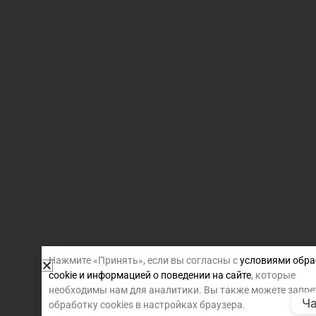
Нажмите «Принять», если вы согласны с
условиями обра
cookie и информацией о поведении на сайте
, которые
необходимы нам для аналитики. Вы также можете запре
Ча
обработку cookies в настройках браузера.