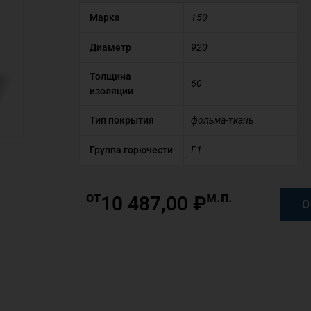
Марка
150
Диаметр
920
Толщина
60
изоляции
Тип покрытия
фольма-ткань
Группа горючести
Г1
от
м.п.
10 487,00
₽
О