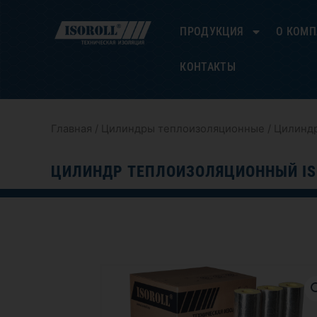
Перейти
к
ПРОДУКЦИЯ
О КОМ
содержимому
КОНТАКТЫ
Главная
/
Цилиндры теплоизоляционные
/ Цилиндр
ЦИЛИНДР ТЕПЛОИЗОЛЯЦИОННЫЙ IS