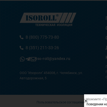
8 (800) 775-73-80
8 (351) 211-33-26
iso-roll@yandex.ru
ООО "Изоролл" 454008, г. Челябинск, ул.
Автодорожная, 5
Нажмите «Пр
Пользовательское соглашение
поведении на