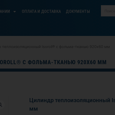
ПАНИИ
ОПЛАТА И ДОСТАВКА
ДОКУМЕНТЫ
 теплоизоляционный Isoroll® с фольма-тканью 920х60 мм
OROLL® С ФОЛЬМА-ТКАНЬЮ 920Х60 ММ
Цилиндр теплоизоляционный Is
мм