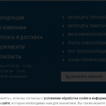
ЦИЛИНДРЫ ТЕПЛОИ
ПРОДУКЦИЯ
ЦИЛИНДРЫ ЛАМЕЛЬ
О КОМПАНИИ
МАТЫ МИНЕРАЛОВАТ
ОПЛАТА И ДОСТАВКА
ЛЕНТЫ САМОКЛЕЮЩ
ДОКУМЕНТЫ
ППУ ТЕПЛОИЗОЛЯЦИ
КОНТАКТЫ
ТКАНИ ТЕХНИЧЕСКИ
ПН-ЧТ 08:30 - 17:00
ПТ 08:30 - 16:00
СБ-ВС Выходной
ЗАКАЗАТЬ ЗВОНОК
инять», если вы согласны с
условиями обработки cookie и информа
Политика конфиденциальности
 сайте
, которые необходимы нам для аналитики. Вы также можете