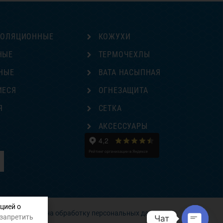
ЗОЛЯЦИОННЫЕ
КОЖУХИ
НЫЕ
ТЕРМОЧЕХЛЫ
НЫЕ
ВАТА НАСЫПНАЯ
ИЕСЯ
ОГНЕЗАЩИТА
Я
СЕТКА
Е
АКСЕССУАРЫ
цией о
Согласие на обработку персональных данных
 запретить
Чат