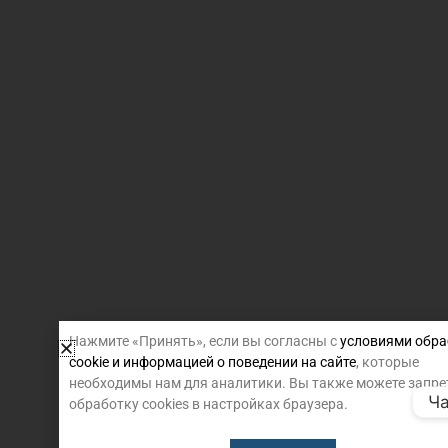
Нажмите «Принять», если вы согласны с
условиями обра
cookie и информацией о поведении на сайте
, которые
необходимы нам для аналитики. Вы также можете запре
Ча
обработку cookies в настройках браузера.