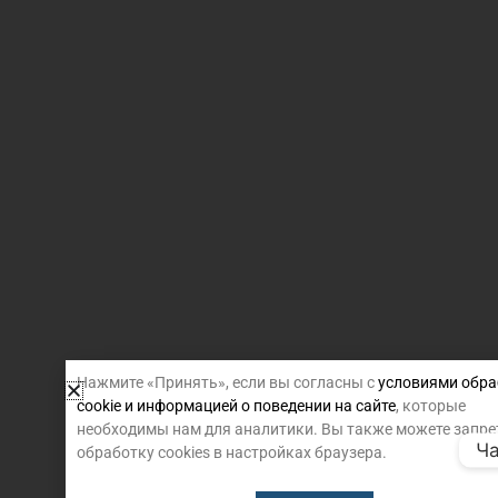
Нажмите «Принять», если вы согласны с
условиями обра
cookie и информацией о поведении на сайте
, которые
необходимы нам для аналитики. Вы также можете запре
Ча
обработку cookies в настройках браузера.