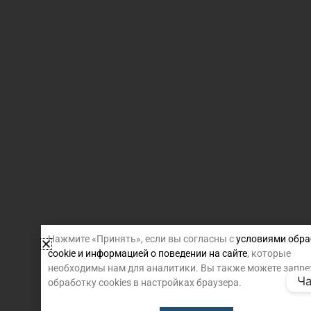
Нажмите «Принять», если вы согласны с
условиями обра
cookie и информацией о поведении на сайте
, которые
необходимы нам для аналитики. Вы также можете запре
Ча
обработку cookies в настройках браузера.