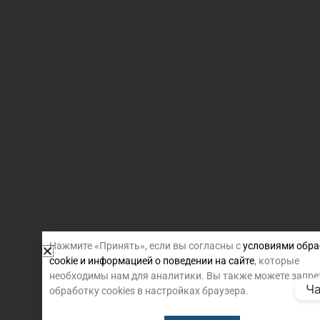
Нажмите «Принять», если вы согласны с
условиями обра
cookie и информацией о поведении на сайте
, которые
необходимы нам для аналитики. Вы также можете запре
Ча
обработку cookies в настройках браузера.