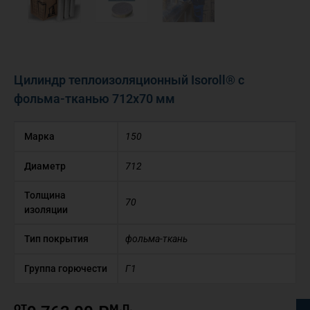
Цилиндр теплоизоляционный Isoroll® с
фольма-тканью 712х70 мм
Марка
150
Диаметр
712
Толщина
70
изоляции
Тип покрытия
фольма-ткань
Группа горючести
Г1
от
м.п.