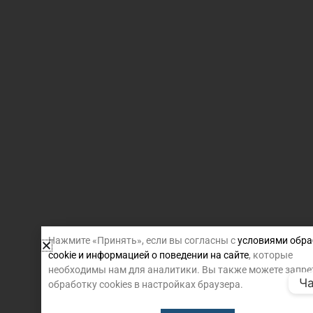
Нажмите «Принять», если вы согласны с
условиями обра
cookie и информацией о поведении на сайте
, которые
необходимы нам для аналитики. Вы также можете запре
Ча
обработку cookies в настройках браузера.