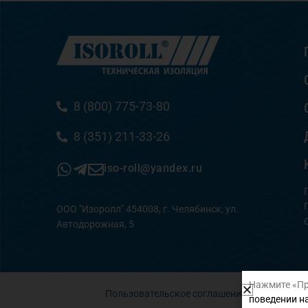
8 (800) 775-73-80
8 (351) 211-33-26
iso-roll@yandex.ru
ООО "Изоролл" 454008, г. Челябинск, ул.
Автодорожная, 5
Нажмите «Пр
Пользовательское соглашение
поведении на