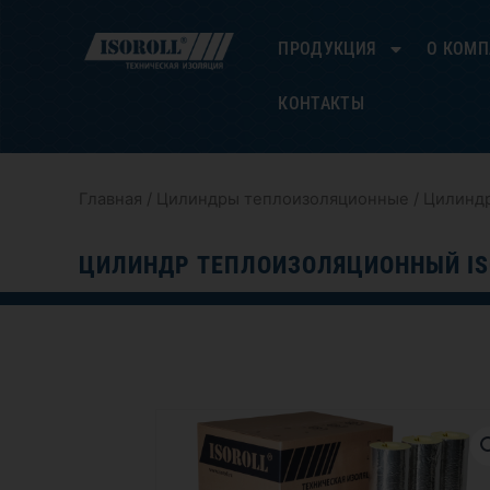
Перейти
к
ПРОДУКЦИЯ
О КОМ
содержимому
КОНТАКТЫ
Главная
/
Цилиндры теплоизоляционные
/ Цилиндр
ЦИЛИНДР ТЕПЛОИЗОЛЯЦИОННЫЙ IS