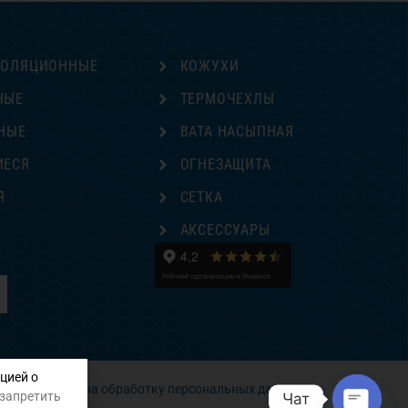
ЗОЛЯЦИОННЫЕ
КОЖУХИ
НЫЕ
ТЕРМОЧЕХЛЫ
НЫЕ
ВАТА НАСЫПНАЯ
ИЕСЯ
ОГНЕЗАЩИТА
Я
СЕТКА
Е
АКСЕССУАРЫ
цией о
Согласие на обработку персональных данных
 запретить
Чат