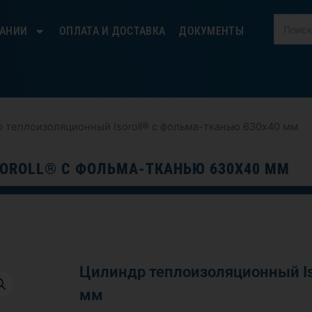
ПАНИИ
ОПЛАТА И ДОСТАВКА
ДОКУМЕНТЫ
 теплоизоляционный Isoroll® с фольма-тканью 630х40 мм
OROLL® С ФОЛЬМА-ТКАНЬЮ 630Х40 ММ
Цилиндр теплоизоляционный Is
мм