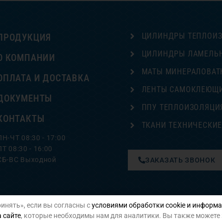
ЦИЛИНДРЫ ТЕПЛОИ
ПРОДУКЦИЯ
ЦИЛИНДРЫ ЛАМЕЛЬ
О КОМПАНИИ
МАТЫ МИНЕРАЛОВАТ
ОПЛАТА И ДОСТАВКА
ЛЕНТЫ САМОКЛЕЮЩ
ДОКУМЕНТЫ
ППУ ТЕПЛОИЗОЛЯЦИ
КОНТАКТЫ
ТКАНИ ТЕХНИЧЕСКИ
ПН-ЧТ 08:30 - 17:00
ПТ 08:30 - 16:00
СБ-ВС Выходной
ЗАКАЗАТЬ ЗВОНОК
инять», если вы согласны с
условиями обработки cookie и информа
Политика конфиденциальности
 сайте
, которые необходимы нам для аналитики. Вы также можете