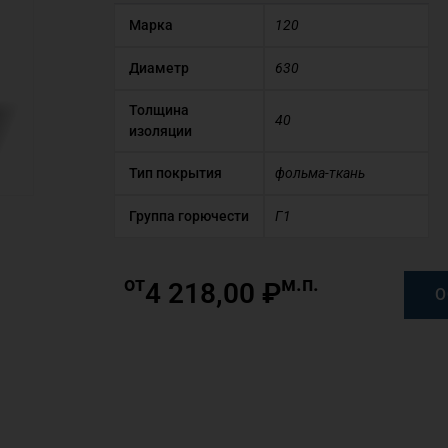
Марка
120
Диаметр
630
Толщина
40
изоляции
Тип покрытия
фольма-ткань
Группа горючести
Г1
от
м.п.
4 218,00
₽
О