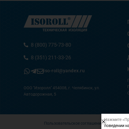
8 (800) 775-73-80
8 (351) 211-33-26
iso-roll@yandex.ru
ООО "Изоролл" 454008, г. Челябинск, ул.
Автодорожная, 5
Нажмите «Пр
Пользовательское соглашение
поведении на