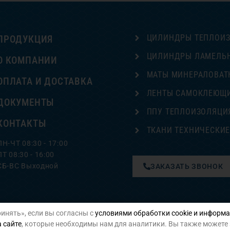
ЦИЛИНДРЫ ТЕПЛОИ
ПРОДУКЦИЯ
ЦИЛИНДРЫ ЛАМЕЛЬ
О КОМПАНИИ
МАТЫ МИНЕРАЛОВАТ
ОПЛАТА И ДОСТАВКА
ЛЕНТЫ САМОКЛЕЮЩ
ДОКУМЕНТЫ
ППУ ТЕПЛОИЗОЛЯЦИ
КОНТАКТЫ
ТКАНИ ТЕХНИЧЕСКИ
ПН-ЧТ 08:30 - 17:00
ПТ 08:30 - 16:00
СБ-ВС Выходной
ЗАКАЗАТЬ ЗВОНОК
инять», если вы согласны с
условиями обработки cookie и информа
Политика конфиденциальности
 сайте
, которые необходимы нам для аналитики. Вы также можете