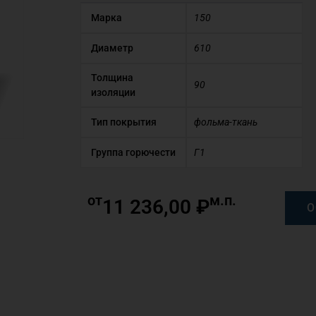
Марка
150
Диаметр
610
Толщина
90
изоляции
Тип покрытия
фольма-ткань
Группа горючести
Г1
от
м.п.
11 236,00
₽
О