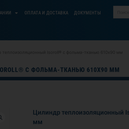
ПАНИИ
ОПЛАТА И ДОСТАВКА
ДОКУМЕНТЫ
 теплоизоляционный Isoroll® с фольма-тканью 610х90 мм
OROLL® С ФОЛЬМА-ТКАНЬЮ 610Х90 ММ
Цилиндр теплоизоляционный Is
мм