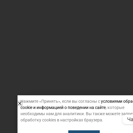
Нажмите «Принять», если вы согласны с
условиями обра
cookie и информацией о поведении на сайте
, которые
необходимы нам для аналитики. Вы также можете запре
Ча
обработку cookies в настройках браузера.