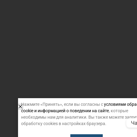
Нажмите «Принять», если вы согласны с
условиями обра
cookie и информацией о поведении на сайте
, которые
необходимы нам для аналитики. Вы также можете запре
Ча
обработку cookies в настройках браузера.