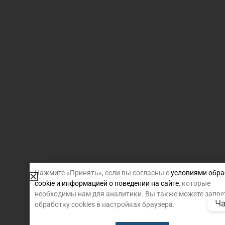
Нажмите «Принять», если вы согласны с
условиями обра
cookie и информацией о поведении на сайте
, которые
необходимы нам для аналитики. Вы также можете запре
Ча
обработку cookies в настройках браузера.