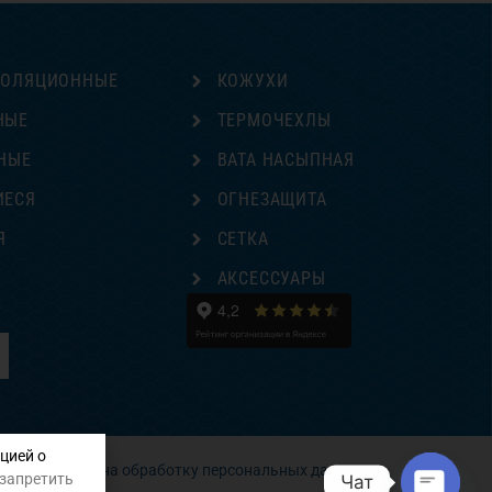
ЗОЛЯЦИОННЫЕ
КОЖУХИ
НЫЕ
ТЕРМОЧЕХЛЫ
НЫЕ
ВАТА НАСЫПНАЯ
ИЕСЯ
ОГНЕЗАЩИТА
Я
СЕТКА
Е
АКСЕССУАРЫ
цией о
Согласие на обработку персональных данных
 запретить
Чат