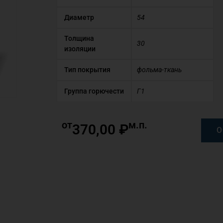
Диаметр
54
Толщина
30
изоляции
Тип покрытия
фольма-ткань
Группа горючести
Г1
от
м.п.
370,00
₽
О