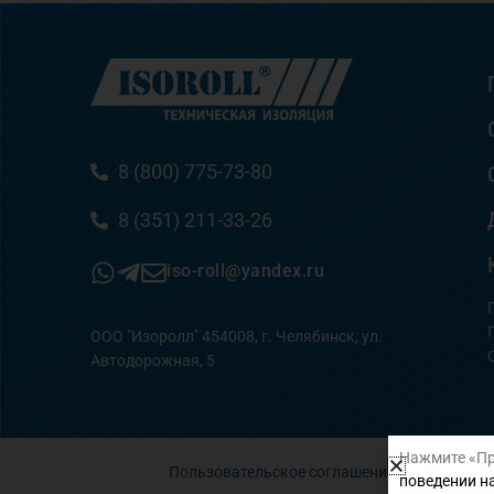
8 (800) 775-73-80
8 (351) 211-33-26
iso-roll@yandex.ru
ООО "Изоролл" 454008, г. Челябинск, ул.
Автодорожная, 5
Нажмите «Пр
Пользовательское соглашение
поведении на