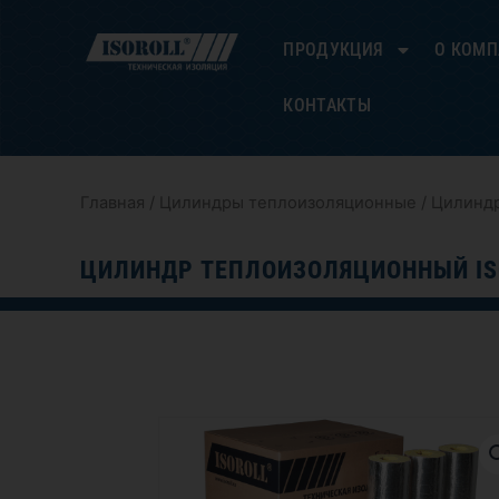
Перейти
к
ПРОДУКЦИЯ
О КОМ
содержимому
КОНТАКТЫ
Главная
/
Цилиндры теплоизоляционные
/ Цилиндр
ЦИЛИНДР ТЕПЛОИЗОЛЯЦИОННЫЙ IS