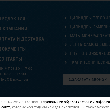
ЦИЛИНДРЫ ТЕПЛОИ
ПРОДУКЦИЯ
ЦИЛИНДРЫ ЛАМЕЛЬ
О КОМПАНИИ
МАТЫ МИНЕРАЛОВАТ
ОПЛАТА И ДОСТАВКА
ЛЕНТЫ САМОКЛЕЮЩ
ДОКУМЕНТЫ
ППУ ТЕПЛОИЗОЛЯЦИ
КОНТАКТЫ
ТКАНИ ТЕХНИЧЕСКИ
ПН-ЧТ 08:30 - 17:00
ПТ 08:30 - 16:00
СБ-ВС Выходной
ЗАКАЗАТЬ ЗВОНОК
инять», если вы согласны с
условиями обработки cookie и информа
Политика конфиденциальности
 сайте
, которые необходимы нам для аналитики. Вы также можете