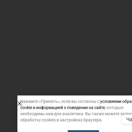
Нажмите «Принять», если вы согласны с
условиями обра
cookie и информацией о поведении на сайте
, которые
необходимы нам для аналитики. Вы также можете запре
Ча
обработку cookies в настройках браузера.