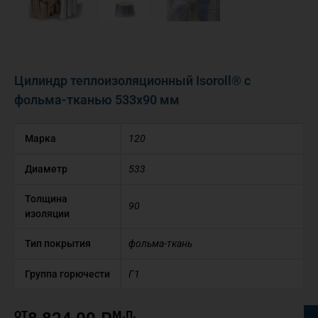
Цилиндр теплоизоляционный Isoroll® с
фольма-тканью 533х90 мм
Марка
120
Диаметр
533
Толщина
90
изоляции
Тип покрытия
фольма-ткань
Группа горючести
Г1
от
м.п.