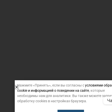
Нажмите «Принять», если вы согласны с
условиями обра
cookie и информацией о поведении на сайте
, которые
необходимы нам для аналитики. Вы также можете запре
Ча
обработку cookies в настройках браузера.