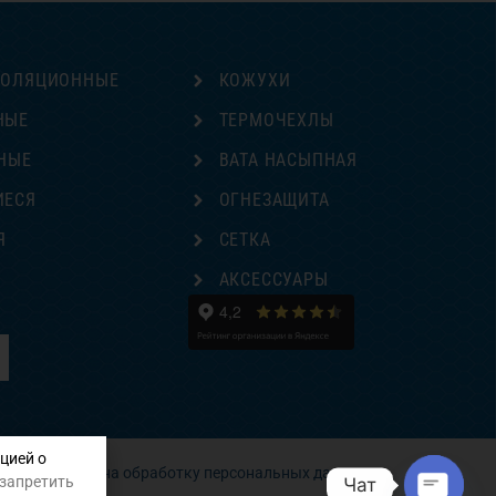
ЗОЛЯЦИОННЫЕ
КОЖУХИ
НЫЕ
ТЕРМОЧЕХЛЫ
НЫЕ
ВАТА НАСЫПНАЯ
ИЕСЯ
ОГНЕЗАЩИТА
Я
СЕТКА
Е
АКСЕССУАРЫ
цией о
Согласие на обработку персональных данных
 запретить
Чат