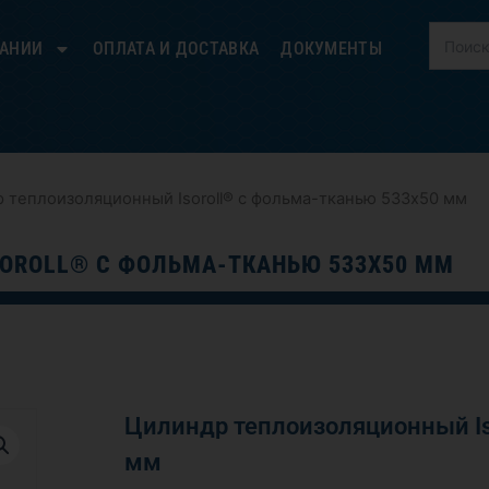
ПАНИИ
ОПЛАТА И ДОСТАВКА
ДОКУМЕНТЫ
 теплоизоляционный Isoroll® с фольма-тканью 533х50 мм
OROLL® С ФОЛЬМА-ТКАНЬЮ 533Х50 ММ
Цилиндр теплоизоляционный Is
мм