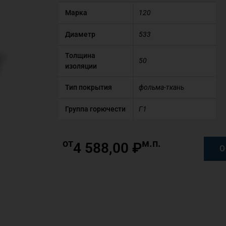
Марка
120
Диаметр
533
Толщина
50
изоляции
Тип покрытия
фольма-ткань
Группа горючести
Г1
от
м.п.
4 588,00
₽
О