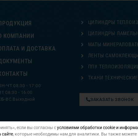
ЦИЛИНДРЫ ТЕПЛОИ
ПРОДУКЦИЯ
ЦИЛИНДРЫ ЛАМЕЛЬ
О КОМПАНИИ
МАТЫ МИНЕРАЛОВАТ
ОПЛАТА И ДОСТАВКА
ЛЕНТЫ САМОКЛЕЮЩ
ДОКУМЕНТЫ
ППУ ТЕПЛОИЗОЛЯЦИ
КОНТАКТЫ
ТКАНИ ТЕХНИЧЕСКИ
ПН-ЧТ 08:30 - 17:00
ПТ 08:30 - 16:00
СБ-ВС Выходной
ЗАКАЗАТЬ ЗВОНОК
инять», если вы согласны с
условиями обработки cookie и информа
Политика конфиденциальности
 сайте
, которые необходимы нам для аналитики. Вы также можете