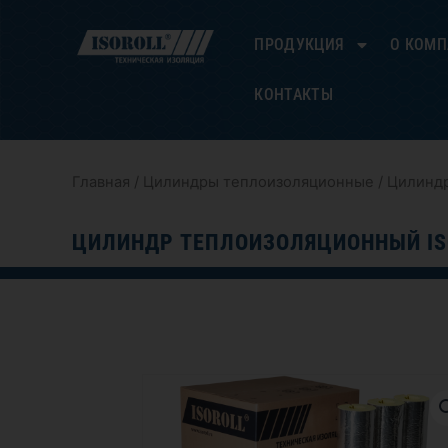
Перейти
к
ПРОДУКЦИЯ
О КОМ
содержимому
КОНТАКТЫ
Главная
/
Цилиндры теплоизоляционные
/ Цилиндр
ЦИЛИНДР ТЕПЛОИЗОЛЯЦИОННЫЙ IS