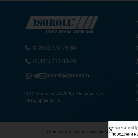
8 (800) 775-73-80
8 (351) 211-33-26
iso-roll@yandex.ru
ООО "Изоролл" 454008, г. Челябинск, ул.
Автодорожная, 5
Нажмите «Пр
Пользовательское соглашение
поведении на