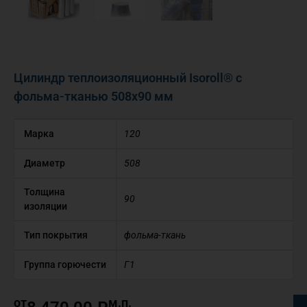
Цилиндр теплоизоляционный Isoroll® с
фольма-тканью 508х90 мм
Марка
120
Диаметр
508
Толщина
90
изоляции
Тип покрытия
фольма-ткань
Группа горючести
Г1
от
м.п.