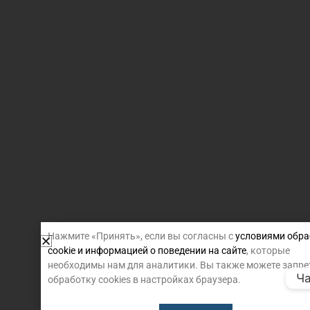
Нажмите «Принять», если вы согласны с
условиями обра
cookie и информацией о поведении на сайте
, которые
необходимы нам для аналитики. Вы также можете запре
Ча
обработку cookies в настройках браузера.