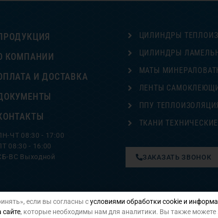
ЦИЛИНДРЫ ТЕПЛОИ
ПРОДУКЦИЯ
ЦИЛИНДРЫ ЛАМЕЛЬ
О КОМПАНИИ
МАТЫ МИНЕРАЛОВАТ
ОПЛАТА И ДОСТАВКА
ЛЕНТЫ САМОКЛЕЮЩ
ДОКУМЕНТЫ
ППУ ТЕПЛОИЗОЛЯЦИ
КОНТАКТЫ
ТКАНИ ТЕХНИЧЕСКИ
ПН-ЧТ 08:30 - 17:00
ПТ 08:30 - 16:00
СБ-ВС Выходной
ЗАКАЗАТЬ ЗВОНОК
инять», если вы согласны с
условиями обработки cookie и информа
Политика конфиденциальности
 сайте
, которые необходимы нам для аналитики. Вы также можете