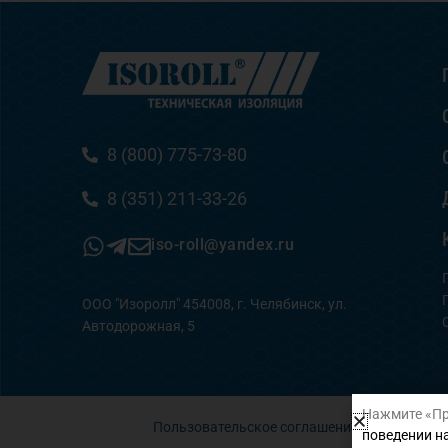
8 (800) 775-73-80
8 (351) 211-33-26
iso-roll@yandex.ru
ООО "Изоролл" 454008, г. Челябинск, ул.
Автодорожная, 5
Нажмите «Пр
Пользовательское соглашение
поведении на