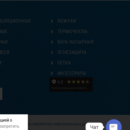
ЗОЛЯЦИОННЫЕ
КОЖУХИ
НЫЕ
ТЕРМОЧЕХЛЫ
НЫЕ
ВАТА НАСЫПНАЯ
ИЕСЯ
ОГНЕЗАЩИТА
Я
СЕТКА
Е
АКСЕССУАРЫ
цией о
Согласие на обработку персональных данных
 запретить
Чат