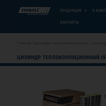
Перейти
к
ПРОДУКЦИЯ
О КОМ
содержимому
КОНТАКТЫ
Главная
/
Цилиндры теплоизоляционные
/ Цилиндр
ЦИЛИНДР ТЕПЛОИЗОЛЯЦИОННЫЙ IS