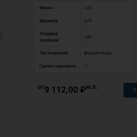
Марка
120
Диаметр
479
Толщина
100
изоляции
Тип покрытия
фольма-ткань
Группа горючести
Г1
от
м.п.
9 112,00
₽
О