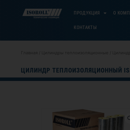
Перейти
к
ПРОДУКЦИЯ
О КОМ
содержимому
КОНТАКТЫ
Главная
/
Цилиндры теплоизоляционные
/ Цилиндр
ЦИЛИНДР ТЕПЛОИЗОЛЯЦИОННЫЙ IS