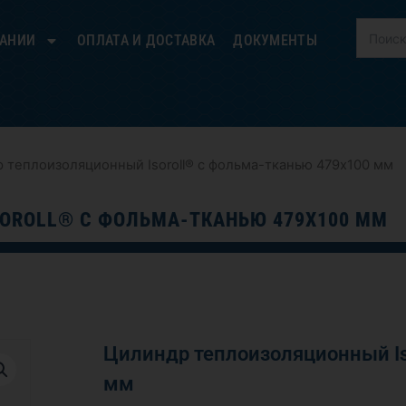
ПАНИИ
ОПЛАТА И ДОСТАВКА
ДОКУМЕНТЫ
 теплоизоляционный Isoroll® с фольма-тканью 479х100 мм
OROLL® С ФОЛЬМА-ТКАНЬЮ 479Х100 ММ
Цилиндр теплоизоляционный Is
мм