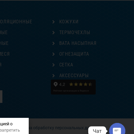
ЗОЛЯЦИОННЫЕ
КОЖУХИ
НЫЕ
ТЕРМОЧЕХЛЫ
НЫЕ
ВАТА НАСЫПНАЯ
ИЕСЯ
ОГНЕЗАЩИТА
Я
СЕТКА
Е
АКСЕССУАРЫ
цией о
Согласие на обработку персональных данных
 запретить
Чат