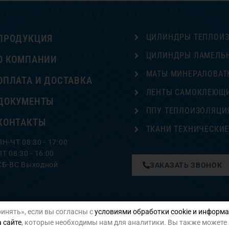
ЦИЛИНДРЫ ТЕПЛОИ
ПРОДУКЦИЯ
ЦИЛИНДРЫ ЛАМЕЛЬ
О КОМПАНИИ
МАТЫ МИНЕРАЛОВАТ
ОПЛАТА И ДОСТАВКА
ЛЕНТЫ САМОКЛЕЮЩ
ДОКУМЕНТЫ
ППУ ТЕПЛОИЗОЛЯЦИ
КОНТАКТЫ
ТКАНИ ТЕХНИЧЕСКИ
ПН-ЧТ 08:30 - 17:00
ПТ 08:30 - 16:00
СБ-ВС Выходной
ЗАКАЗАТЬ ЗВОНОК
инять», если вы согласны с
условиями обработки cookie и информа
Политика конфиденциальности
 сайте
, которые необходимы нам для аналитики. Вы также можете