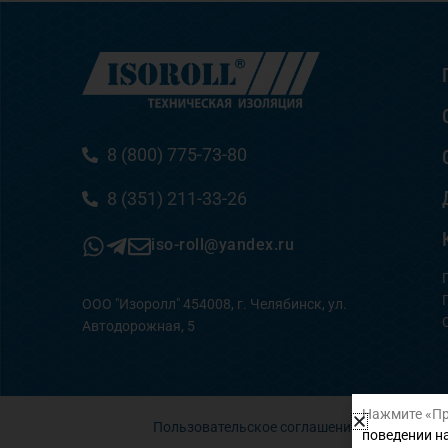
8 (800) 775-73-80
8 (351) 211-33-26
iso-roll@yandex.ru
ООО "Изоролл" 454008, г. Челябинск, ул.
Автодорожная, 5
Нажмите «Пр
Пользовательское соглашение
поведении на