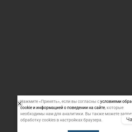
Нажмите «Принять», если вы согласны с
условиями обра
cookie и информацией о поведении на сайте
, которые
необходимы нам для аналитики. Вы также можете запре
Ча
обработку cookies в настройках браузера.