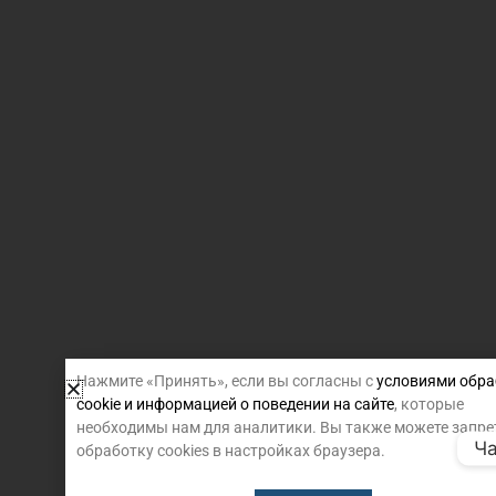
Нажмите «Принять», если вы согласны с
условиями обра
cookie и информацией о поведении на сайте
, которые
необходимы нам для аналитики. Вы также можете запре
Ча
обработку cookies в настройках браузера.