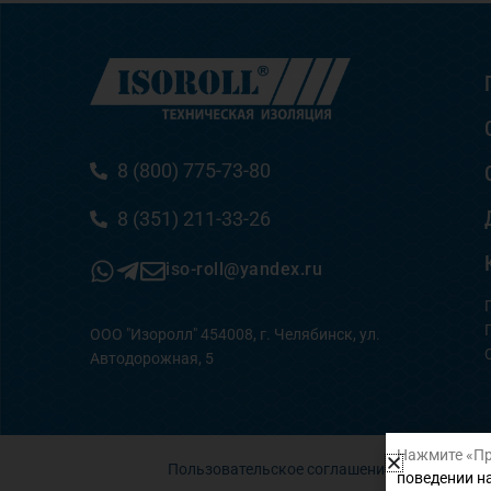
8 (800) 775-73-80
8 (351) 211-33-26
iso-roll@yandex.ru
ООО "Изоролл" 454008, г. Челябинск, ул.
Автодорожная, 5
Нажмите «Пр
Пользовательское соглашение
поведении на