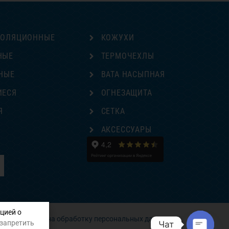
ЗОЛЯЦИОННЫЕ
КОЖУХИ
НЫЕ
ТЕРМОЧЕХЛЫ
НЫЕ
ВАТА НАСЫПНАЯ
ИЕСЯ
ОГНЕЗАЩИТА
Я
СЕТКА
Е
АКСЕССУАРЫ
цией о
Согласие на обработку персональных данных
 запретить
Чат