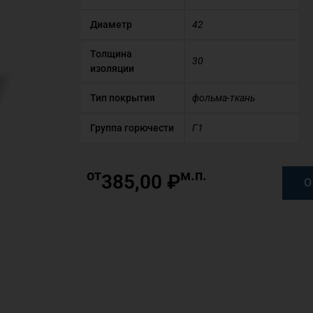
Диаметр
42
Толщина
30
изоляции
Тип покрытия
фольма-ткань
Группа горючести
Г1
от
м.п.
385,00
₽
О