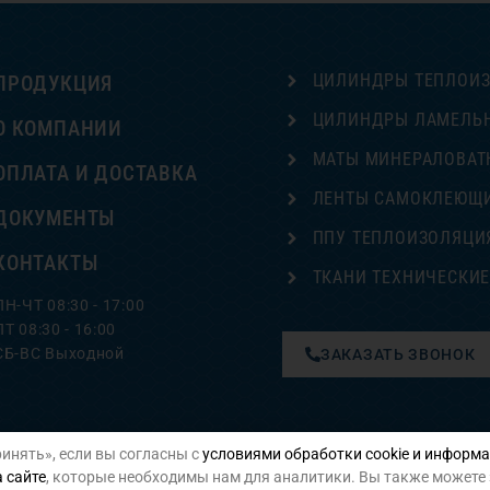
ЦИЛИНДРЫ ТЕПЛОИ
ПРОДУКЦИЯ
ЦИЛИНДРЫ ЛАМЕЛЬ
О КОМПАНИИ
МАТЫ МИНЕРАЛОВАТ
ОПЛАТА И ДОСТАВКА
ЛЕНТЫ САМОКЛЕЮЩ
ДОКУМЕНТЫ
ППУ ТЕПЛОИЗОЛЯЦИ
КОНТАКТЫ
ТКАНИ ТЕХНИЧЕСКИ
ПН-ЧТ 08:30 - 17:00
ПТ 08:30 - 16:00
СБ-ВС Выходной
ЗАКАЗАТЬ ЗВОНОК
инять», если вы согласны с
условиями обработки cookie и информа
Политика конфиденциальности
 сайте
, которые необходимы нам для аналитики. Вы также можете