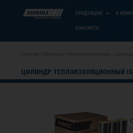
Перейти
к
ПРОДУКЦИЯ
О КОМ
содержимому
КОНТАКТЫ
Главная
/
Цилиндры теплоизоляционные
/ Цилиндр
ЦИЛИНДР ТЕПЛОИЗОЛЯЦИОННЫЙ IS