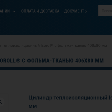
ПАНИИ
ОПЛАТА И ДОСТАВКА
ДОКУМЕНТЫ
 теплоизоляционный Isoroll® с фольма-тканью 406х80 мм
OROLL® С ФОЛЬМА-ТКАНЬЮ 406Х80 ММ
Цилиндр теплоизоляционный Is
мм