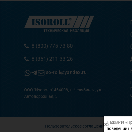
8 (800) 775-73-80
8 (351) 211-33-26
iso-roll@yandex.ru
ООО "Изоролл" 454008, г. Челябинск, ул.
Автодорожная, 5
Нажмите «Пр
Пользовательское соглашение
поведении на