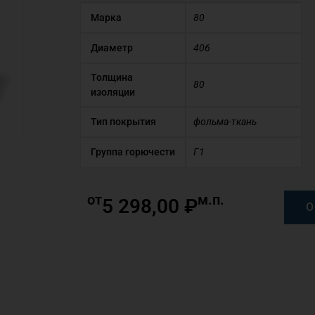
Марка
80
Диаметр
406
Толщина
80
изоляции
Тип покрытия
фольма-ткань
Группа горючести
Г1
от
м.п.
5 298,00
₽
О