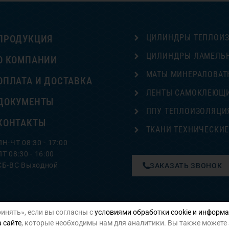
ЦИЛИНДРЫ ТЕПЛОИ
ПРОДУКЦИЯ
ЦИЛИНДРЫ ЛАМЕЛЬ
О КОМПАНИИ
МАТЫ МИНЕРАЛОВАТ
ОПЛАТА И ДОСТАВКА
ЛЕНТЫ САМОКЛЕЮЩ
ДОКУМЕНТЫ
ППУ ТЕПЛОИЗОЛЯЦИ
КОНТАКТЫ
ТКАНИ ТЕХНИЧЕСКИ
ПН-ЧТ 08:30 - 17:00
ПТ 08:30 - 16:00
СБ-ВС Выходной
ЗАКАЗАТЬ ЗВОНОК
инять», если вы согласны с
условиями обработки cookie и информа
Политика конфиденциальности
 сайте
, которые необходимы нам для аналитики. Вы также можете