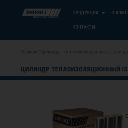
Перейти
к
ПРОДУКЦИЯ
О КОМ
содержимому
КОНТАКТЫ
Главная
/
Цилиндры теплоизоляционные
/ Цилиндр
ЦИЛИНДР ТЕПЛОИЗОЛЯЦИОННЫЙ IS