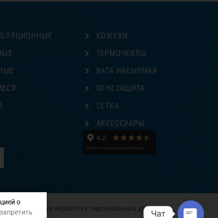
ЗОЛЯЦИОННЫЕ
КОЖУХИ
НЫЕ
ТЕРМОЧЕХЛЫ
НЫЕ
ВАТА НАСЫПНАЯ
ИЕСЯ
ОГНЕЗАЩИТА
Я
СЕТКА
Е
АКСЕССУАРЫ
цией о
Согласие на обработку персональных данных
 запретить
Чат