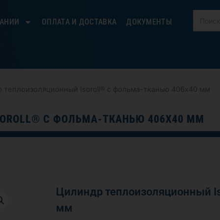
ПАНИИ
ОПЛАТА И ДОСТАВКА
ДОКУМЕНТЫ
 теплоизоляционный Isoroll® с фольма-тканью 406х40 мм
OROLL® С ФОЛЬМА-ТКАНЬЮ 406Х40 ММ
Цилиндр теплоизоляционный Is
мм