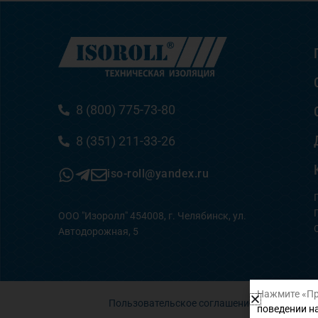
8 (800) 775-73-80
8 (351) 211-33-26
iso-roll@yandex.ru
ООО "Изоролл" 454008, г. Челябинск, ул.
Автодорожная, 5
Нажмите «Пр
Пользовательское соглашение
поведении на