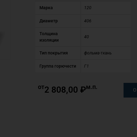
Марка
120
Диаметр
406
Толщина
40
изоляции
Тип покрытия
фольма-ткань
Группа горючести
Г1
от
м.п.
2 808,00
₽
О