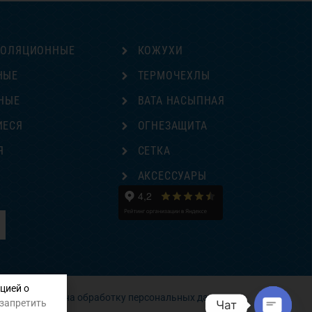
ЗОЛЯЦИОННЫЕ
КОЖУХИ
НЫЕ
ТЕРМОЧЕХЛЫ
НЫЕ
ВАТА НАСЫПНАЯ
ИЕСЯ
ОГНЕЗАЩИТА
Я
СЕТКА
Е
АКСЕССУАРЫ
цией о
Согласие на обработку персональных данных
 запретить
Чат