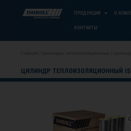
Перейти
к
ПРОДУКЦИЯ
О КОМ
содержимому
КОНТАКТЫ
Главная
/
Цилиндры теплоизоляционные
/ Цилиндр
ЦИЛИНДР ТЕПЛОИЗОЛЯЦИОННЫЙ IS