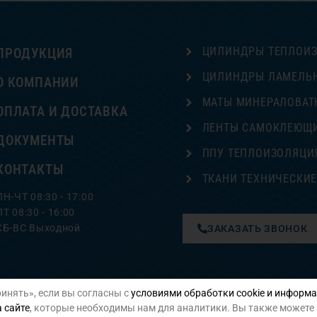
ЦИЛИНДРЫ ТЕПЛОИ
ПРОДУКЦИЯ
ЦИЛИНДРЫ ЛАМЕЛЬ
О КОМПАНИИ
МАТЫ МИНЕРАЛОВАТ
ОПЛАТА И ДОСТАВКА
ЛЕНТЫ САМОКЛЕЮЩ
ДОКУМЕНТЫ
ППУ ТЕПЛОИЗОЛЯЦИ
КОНТАКТЫ
ТКАНИ ТЕХНИЧЕСКИ
ПН-ЧТ 08:30 - 17:00
ПТ 08:30 - 16:00
СБ-ВС Выходной
ЗАКАЗАТЬ ЗВОНОК
инять», если вы согласны с
условиями обработки cookie и информа
Политика конфиденциальности
 сайте
, которые необходимы нам для аналитики. Вы также можете