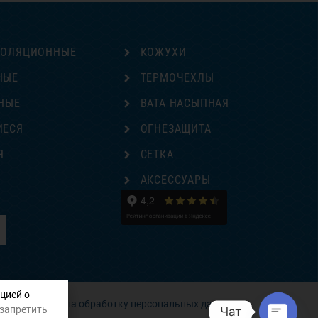
ЗОЛЯЦИОННЫЕ
КОЖУХИ
НЫЕ
ТЕРМОЧЕХЛЫ
НЫЕ
ВАТА НАСЫПНАЯ
ИЕСЯ
ОГНЕЗАЩИТА
Я
СЕТКА
Е
АКСЕССУАРЫ
цией о
Согласие на обработку персональных данных
 запретить
Чат