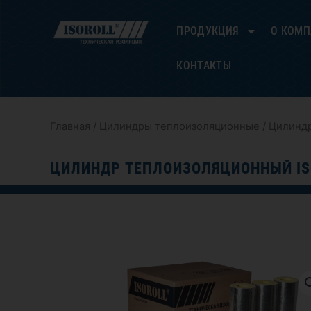
Перейти
к
ПРОДУКЦИЯ
О КОМ
содержимому
КОНТАКТЫ
Главная
/
Цилиндры теплоизоляционные
/ Цилиндр
ЦИЛИНДР ТЕПЛОИЗОЛЯЦИОННЫЙ IS