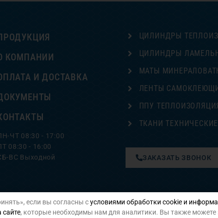
ЦИЛИНДРЫ ТЕПЛОИ
ПРОДУКЦИЯ
ЦИЛИНДРЫ ЛАМЕЛЬ
О КОМПАНИИ
МАТЫ МИНЕРАЛОВАТ
ОПЛАТА И ДОСТАВКА
ЛЕНТЫ САМОКЛЕЮЩ
ДОКУМЕНТЫ
ППУ ТЕПЛОИЗОЛЯЦИ
КОНТАКТЫ
ТКАНИ ТЕХНИЧЕСКИ
ПН-ЧТ 08:30 - 17:00
ПТ 08:30 - 16:00
СБ-ВС Выходной
ЗАКАЗАТЬ ЗВОНОК
инять», если вы согласны с
условиями обработки cookie и информа
Политика конфиденциальности
 сайте
, которые необходимы нам для аналитики. Вы также можете