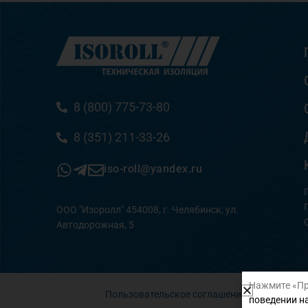
8 (800) 775-73-80
8 (351) 211-33-26
iso-roll@yandex.ru
ООО "Изоролл" 454008, г. Челябинск, ул.
Автодорожная, 5
Нажмите «Пр
Пользовательское соглашение
поведении на