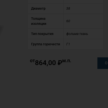
Диаметр
38
Толщина
60
изоляции
Тип покрытия
фольма-ткань
Группа горючести
Г1
от
м.п.
864,00
₽
О