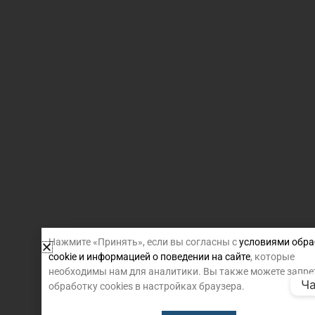
Нажмите «Принять», если вы согласны с
условиями обра
cookie и информацией о поведении на сайте
, которые
необходимы нам для аналитики. Вы также можете запре
Ча
обработку cookies в настройках браузера.