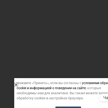
Нажмите «Принять», если вы согласны с
условиями обра
cookie и информацией о поведении на сайте
, которые
необходимы нам для аналитики. Вы также можете запре
Ча
обработку cookies в настройках браузера.