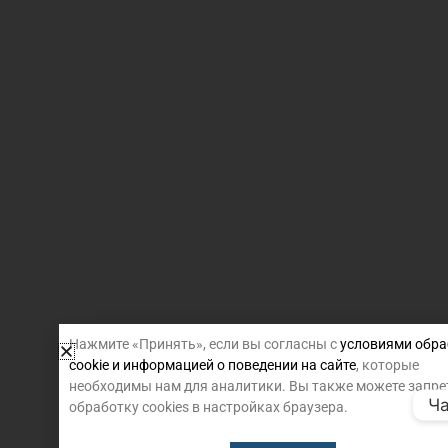
Нажмите «Принять», если вы согласны с
условиями обра
cookie и информацией о поведении на сайте
, которые
необходимы нам для аналитики. Вы также можете запре
Ча
обработку cookies в настройках браузера.