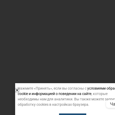
Нажмите «Принять», если вы согласны с
условиями обра
cookie и информацией о поведении на сайте
, которые
необходимы нам для аналитики. Вы также можете запре
Ча
обработку cookies в настройках браузера.