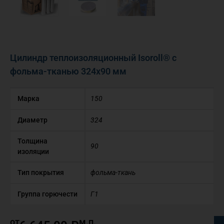
Цилиндр теплоизоляционный Isoroll® с
фольма-тканью 324х90 мм
Марка
150
Диаметр
324
Толщина
90
изоляции
Тип покрытия
фольма-ткань
Группа горючести
Г1
от
м.п.