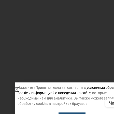
Нажмите «Принять», если вы согласны с
условиями обра
cookie и информацией о поведении на сайте
, которые
необходимы нам для аналитики. Вы также можете запре
Ча
обработку cookies в настройках браузера.