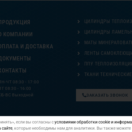
ЦИЛИНДРЫ ТЕПЛОИ
ПРОДУКЦИЯ
ЦИЛИНДРЫ ЛАМЕЛЬ
О КОМПАНИИ
МАТЫ МИНЕРАЛОВАТ
ОПЛАТА И ДОСТАВКА
ЛЕНТЫ САМОКЛЕЮЩ
ДОКУМЕНТЫ
ППУ ТЕПЛОИЗОЛЯЦИ
КОНТАКТЫ
ТКАНИ ТЕХНИЧЕСКИ
ПН-ЧТ 08:30 - 17:00
ПТ 08:30 - 16:00
СБ-ВС Выходной
ЗАКАЗАТЬ ЗВОНОК
инять», если вы согласны с
условиями обработки cookie и информа
Политика конфиденциальности
 сайте
, которые необходимы нам для аналитики. Вы также можете