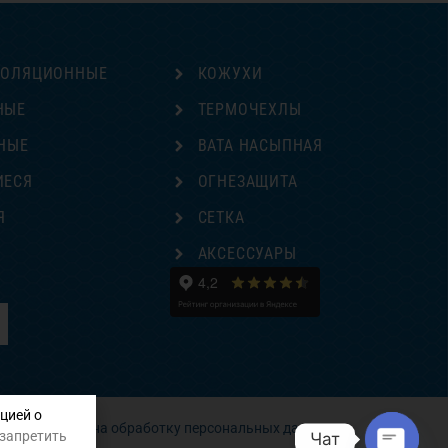
ЗОЛЯЦИОННЫЕ
КОЖУХИ
НЫЕ
ТЕРМОЧЕХЛЫ
НЫЕ
ВАТА НАСЫПНАЯ
ИЕСЯ
ОГНЕЗАЩИТА
Я
СЕТКА
Е
АКСЕССУАРЫ
цией о
Согласие на обработку персональных данных
 запретить
Чат