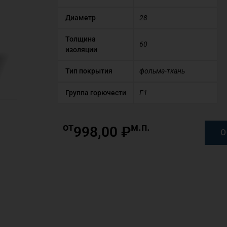
Диаметр
28
Толщина
60
изоляции
Тип покрытия
фольма-ткань
Группа горючести
Г1
от
м.п.
998,00
₽
О