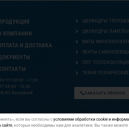
ЦИЛИНДРЫ ТЕПЛОИ
ПРОДУКЦИЯ
ЦИЛИНДРЫ ЛАМЕЛЬ
О КОМПАНИИ
МАТЫ МИНЕРАЛОВАТ
ОПЛАТА И ДОСТАВКА
ЛЕНТЫ САМОКЛЕЮЩ
ДОКУМЕНТЫ
ППУ ТЕПЛОИЗОЛЯЦИ
КОНТАКТЫ
ТКАНИ ТЕХНИЧЕСКИ
ПН-ЧТ 08:30 - 17:00
ПТ 08:30 - 16:00
СБ-ВС Выходной
ЗАКАЗАТЬ ЗВОНОК
инять», если вы согласны с
условиями обработки cookie и информа
Политика конфиденциальности
 сайте
, которые необходимы нам для аналитики. Вы также можете