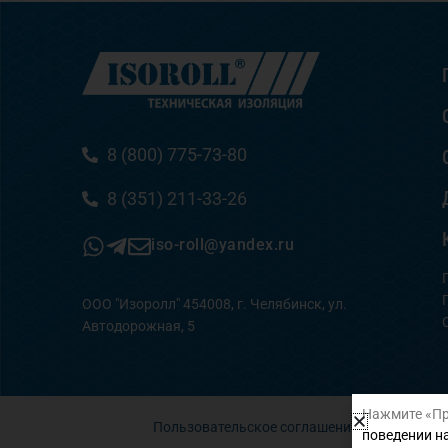
8 (800) 775-73-80
8 (351) 211-33-26
iso-roll@yandex.ru
ООО "Изоролл" 454008, г. Челябинск, ул.
Автодорожная, 5
Нажмите «Пр
Пользовательское соглашение
поведении на