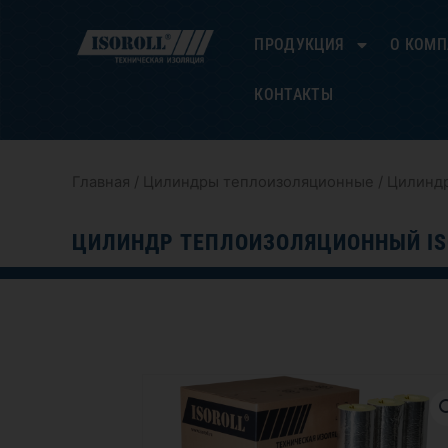
Перейти
к
ПРОДУКЦИЯ
О КОМ
содержимому
КОНТАКТЫ
Главная
/
Цилиндры теплоизоляционные
/ Цилиндр
ЦИЛИНДР ТЕПЛОИЗОЛЯЦИОННЫЙ IS