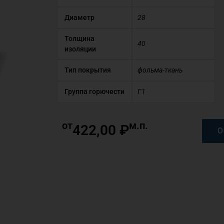
Диаметр
28
Толщина
40
изоляции
Тип покрытия
фольма-ткань
Группа горючести
Г1
от
м.п.
422,00
₽
О