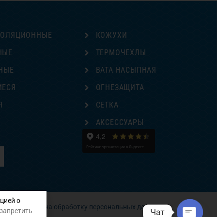
ЗОЛЯЦИОННЫЕ
КОЖУХИ
НЫЕ
ТЕРМОЧЕХЛЫ
НЫЕ
ВАТА НАСЫПНАЯ
ИЕСЯ
ОГНЕЗАЩИТА
Я
СЕТКА
Е
АКСЕССУАРЫ
цией о
Согласие на обработку персональных данных
 запретить
Чат