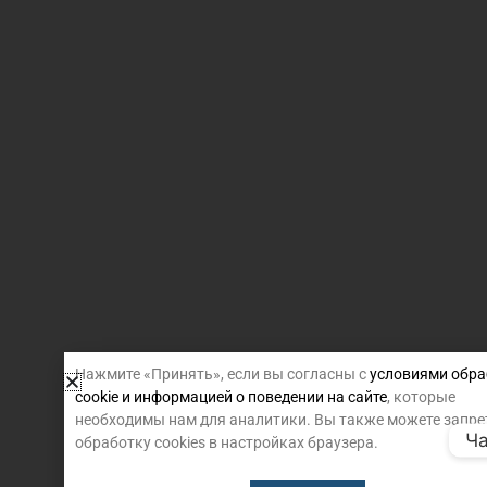
Нажмите «Принять», если вы согласны с
условиями обра
cookie и информацией о поведении на сайте
, которые
необходимы нам для аналитики. Вы также можете запре
Ча
обработку cookies в настройках браузера.