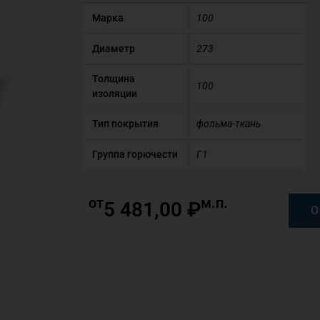
Марка
100
Диаметр
273
Толщина
100
изоляции
Тип покрытия
фольма-ткань
Группа горючести
Г1
от
м.п.
5 481,00
₽
О