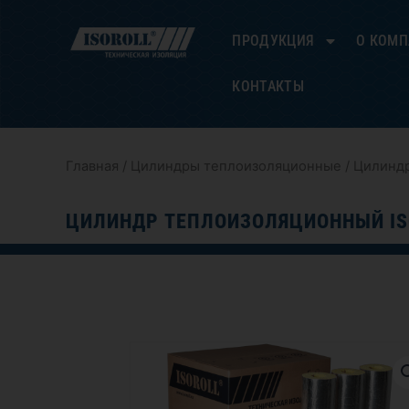
Перейти
к
ПРОДУКЦИЯ
О КОМ
содержимому
КОНТАКТЫ
Главная
/
Цилиндры теплоизоляционные
/ Цилиндр
ЦИЛИНДР ТЕПЛОИЗОЛЯЦИОННЫЙ IS