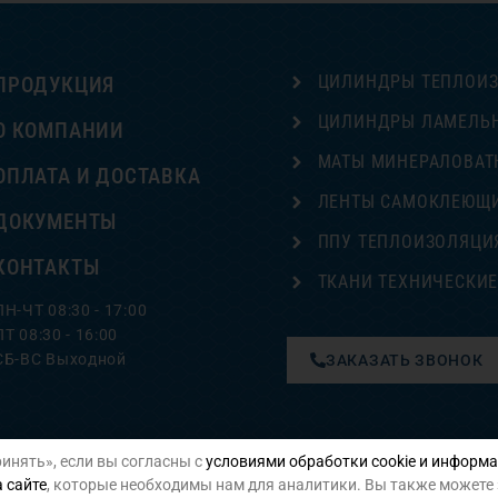
ЦИЛИНДРЫ ТЕПЛОИ
ПРОДУКЦИЯ
ЦИЛИНДРЫ ЛАМЕЛЬ
О КОМПАНИИ
МАТЫ МИНЕРАЛОВАТ
ОПЛАТА И ДОСТАВКА
ЛЕНТЫ САМОКЛЕЮЩ
ДОКУМЕНТЫ
ППУ ТЕПЛОИЗОЛЯЦИ
КОНТАКТЫ
ТКАНИ ТЕХНИЧЕСКИ
ПН-ЧТ 08:30 - 17:00
ПТ 08:30 - 16:00
СБ-ВС Выходной
ЗАКАЗАТЬ ЗВОНОК
инять», если вы согласны с
условиями обработки cookie и информа
Политика конфиденциальности
 сайте
, которые необходимы нам для аналитики. Вы также можете