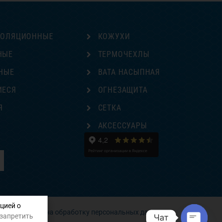
ЗОЛЯЦИОННЫЕ
КОЖУХИ
НЫЕ
ТЕРМОЧЕХЛЫ
НЫЕ
ВАТА НАСЫПНАЯ
ИЕСЯ
ОГНЕЗАЩИТА
Я
СЕТКА
Е
АКСЕССУАРЫ
цией о
Согласие на обработку персональных данных
 запретить
Чат