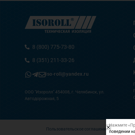
8 (800) 775-73-80
8 (351) 211-33-26
iso-roll@yandex.ru
ООО "Изоролл" 454008, г. Челябинск, ул.
Автодорожная, 5
Нажмите «Пр
Пользовательское соглашение
поведении на